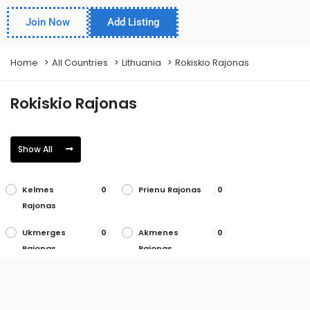
Join Now
Add Listing
Home
All Countries
Lithuania
Rokiskio Rajonas
Rokiskio Rajonas
Show All
Kelmes
Prienu Rajonas
0
0
Rajonas
Ukmerges
Akmenes
0
0
Rajonas
Rajonas
Klaipeda
Radviliskio
0
0
Rajonas