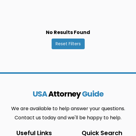
Rajonas
Rajonas
Vilnius
Birzu Rajonas
0
0
Marijampole
Siauliai
0
0
No Results Found
Zarasu
Druskininkai
0
0
Reset Filters
Rajonas
Marijampoles
Siauliu
0
0
Rajonas
Rajonas
Ignalinos
Mazeikiu
0
0
Rajonas
Rajonas
USA
Attorney
Guide
Silales Rajonas
Jonavos
0
0
Rajonas
We are available to help answer your questions.
Contact us today and we'll be happy to help.
Moletu
Silutes
0
0
Rajonas
Rajonas
Useful Links
Quick Search